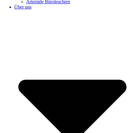
Artemide Büroleuchten
Über uns
⌂ HOME
Büroplanung