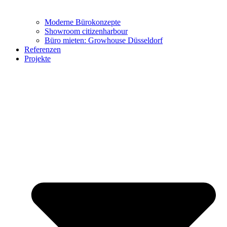
Moderne Bürokonzepte
Showroom citizenharbour
Büro mieten: Growhouse Düsseldorf
Referenzen
Büro-Möbel
Projekte
Wohn-Möbel
Virtueller Showroom
Marken