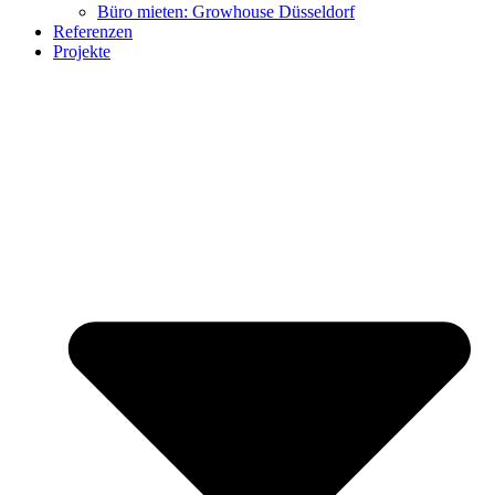
Büro mieten: Growhouse Düsseldorf
Referenzen
Projekte
citizenharbour Düsseldorf
Growhouse Düsseldorf
Möbel