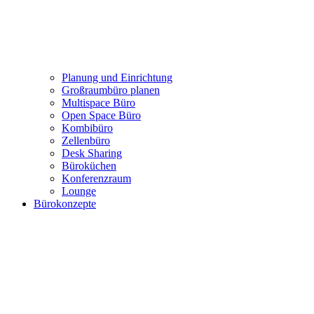
Büro mieten: Growhouse Düsseldorf
Referenzen
Projekte
Planung und Einrichtung
Großraumbüro planen
Multispace Büro
Open Space Büro
Kombibüro
Zellenbüro
Desk Sharing
Büroküchen
Konferenzraum
Lounge
Bürokonzepte