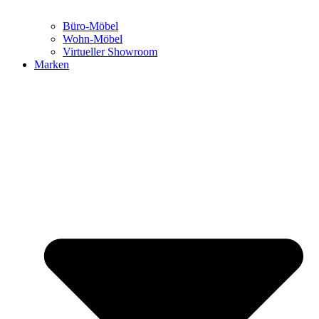
Büro-Möbel
Wohn-Möbel
Virtueller Showroom
Marken
We are office
Ansprechpartner:innen
Blog New Work