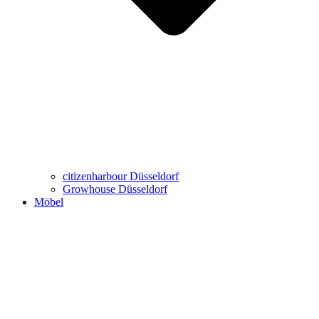
Büro-Möbel
Wohn-Möbel
Virtueller Showroom
Marken
citizenharbour Düsseldorf
Growhouse Düsseldorf
Möbel