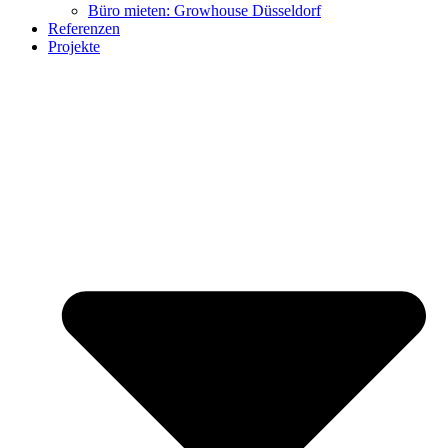
Büro mieten: Growhouse Düsseldorf
Referenzen
Projekte
citizenharbour Düsseldorf
Growhouse Düsseldorf
Möbel