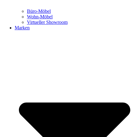
Büro-Möbel
Wohn-Möbel
Virtueller Showroom
Marken
We are office
Ansprechpartner:innen
Blog New Work