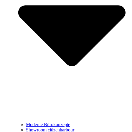
Showroom citizenharbour
Büro mieten: Growhouse Düsseldorf
Referenzen
Projekte
Moderne Bürokonzepte
Showroom citizenharbour