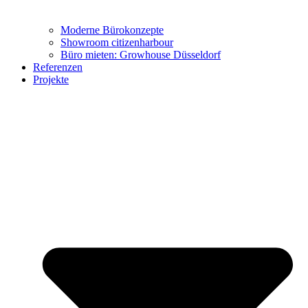
Moderne Bürokonzepte
Showroom citizenharbour
Büro mieten: Growhouse Düsseldorf
Referenzen
Büro-Möbel
Projekte
Wohn-Möbel
Virtueller Showroom
Marken