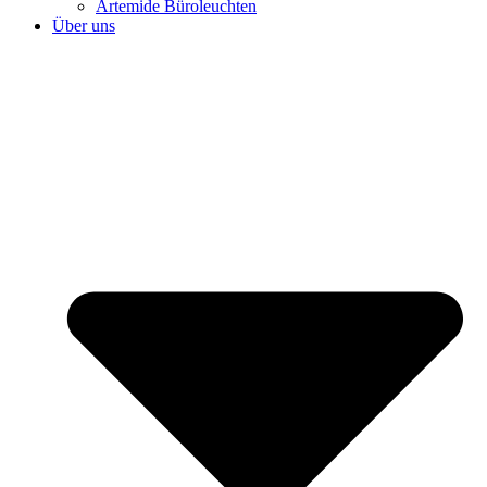
Artemide Büroleuchten
Über uns
⌂ HOME
Büroplanung