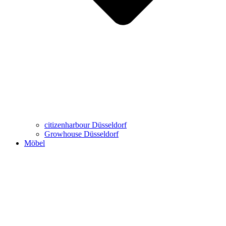
Büro-Möbel
Wohn-Möbel
Virtueller Showroom
Marken
citizenharbour Düsseldorf
Growhouse Düsseldorf
Möbel