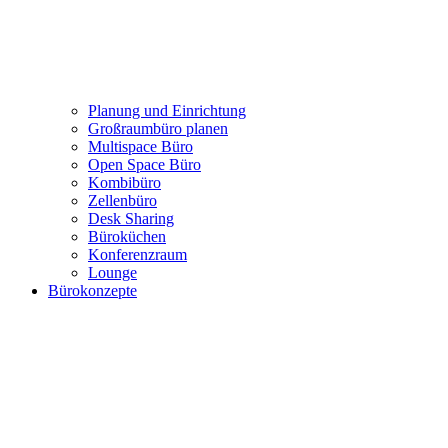
Büro mieten: Growhouse Düsseldorf
Referenzen
Projekte
Planung und Einrichtung
Großraumbüro planen
Multispace Büro
Open Space Büro
Kombibüro
Zellenbüro
Desk Sharing
Büroküchen
Konferenzraum
Lounge
Bürokonzepte