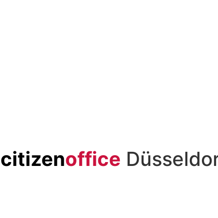
f
|
citizen
office
Düsseldor