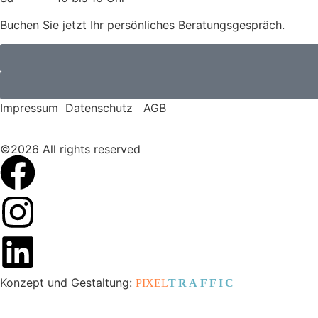
Buchen Sie jetzt Ihr persönliches Beratungsgespräch.
Planung und Einrichtung
Impressum
Datenschutz
AGB
Großraumbüro planen
Multispace Büro
©
2026
All rights reserved
Open Space Büro
Kombibüro
Zellenbüro
Desk Sharing
Büroküchen
Konferenzraum
Lounge
Bürokonzepte
Konzept und Gestaltung:
PIXEL
TRAFFIC