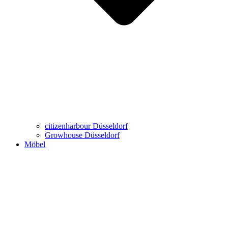
Büro-Möbel
Wohn-Möbel
Virtueller Showroom
Marken
citizenharbour Düsseldorf
Growhouse Düsseldorf
Möbel