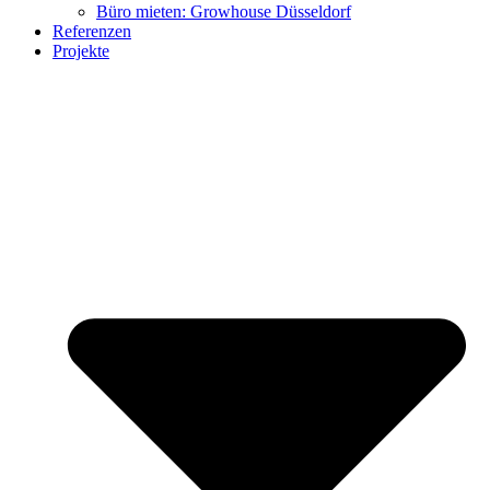
Büro mieten: Growhouse Düsseldorf
Referenzen
Projekte
citizenharbour Düsseldorf
Growhouse Düsseldorf
Möbel