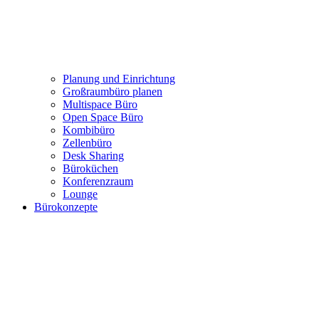
Büro mieten: Growhouse Düsseldorf
Referenzen
Projekte
Planung und Einrichtung
Großraumbüro planen
Multispace Büro
Open Space Büro
Kombibüro
Zellenbüro
Desk Sharing
Büroküchen
Konferenzraum
Lounge
Bürokonzepte