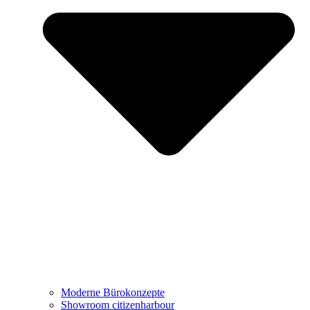
Showroom citizenharbour
Büro mieten: Growhouse Düsseldorf
Referenzen
Projekte
Moderne Bürokonzepte
Showroom citizenharbour