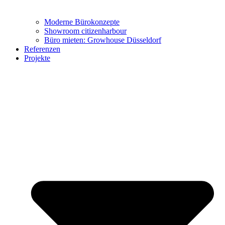
Moderne Bürokonzepte
Showroom citizenharbour
Büro mieten: Growhouse Düsseldorf
Referenzen
Büro-Möbel
Projekte
Wohn-Möbel
Virtueller Showroom
Marken