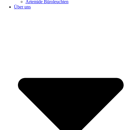
Artemide Büroleuchten
Über uns
⌂ HOME
Büroplanung