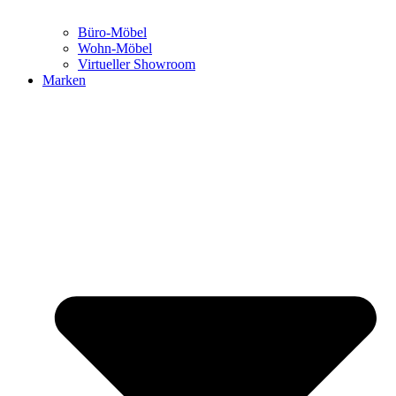
Büro-Möbel
Wohn-Möbel
Virtueller Showroom
Marken
We are office
Ansprechpartner:innen
Blog New Work