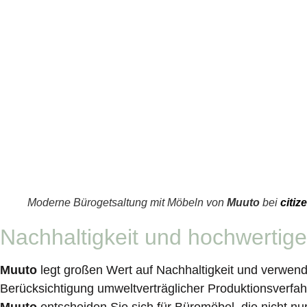
Planung und Einrichtung
Großraumbüro planen
Multispace Büro
Open Space Büro
Kombibüro
Zellenbüro
Desk Sharing
Moderne Bürogetsaltung mit Möbeln von
Muuto
bei
citiz
Büroküchen
Konferenzraum
Nachhaltigkeit und hochwertige
Lounge
Bürokonzepte
Muuto
legt großen Wert auf Nachhaltigkeit und verwend
Berücksichtigung umweltverträglicher Produktionsverfah