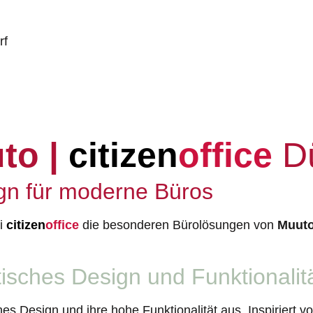
dorf
to |
citizen
office
Dü
gn für moderne Büros
ei
citizen
office
die besonderen Bürolösungen von
Muut
tisches Design und Funktionalit
s Design und ihre hohe Funktionalität aus. Inspiriert v