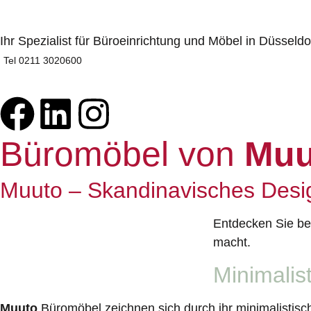
Ihr Spezialist für Büroeinrichtung und Möbel in Düssel
Tel 0211 3020600
Büromöbel von
Muu
⌂ HOME
Büroplanung
Muuto – Skandinavisches Desi
Entdecken Sie b
macht.
Minimalis
Muuto
Büromöbel zeichnen sich durch ihr minimalistische