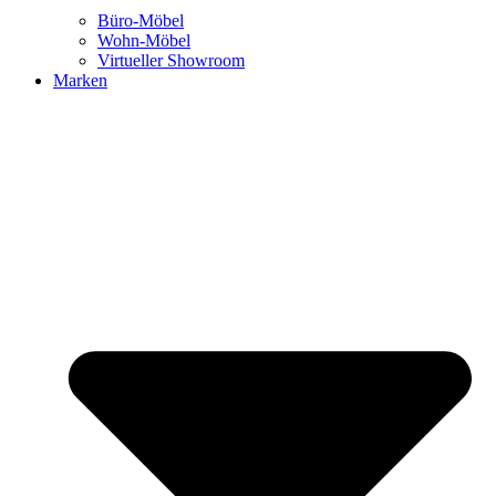
Büro-Möbel
Wohn-Möbel
Virtueller Showroom
Marken
We are office
Ansprechpartner:innen
Blog New Work