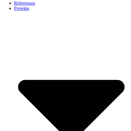
Referenzen
Projekte
citizenharbour Düsseldorf
Growhouse Düsseldorf
Möbel