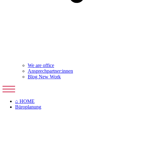
We are office
Planung und Einrichtung
Ansprechpartner:innen
Großraumbüro planen
Blog New Work
Multispace Büro
Open Space Büro
Kombibüro
Zellenbüro
⌂ HOME
Desk Sharing
Büroplanung
Büroküchen
Konferenzraum
Lounge
Bürokonzepte