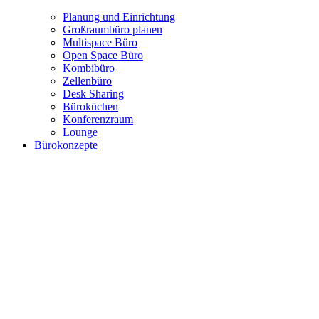
Planung und Einrichtung
Großraumbüro planen
Multispace Büro
Open Space Büro
Kombibüro
Zellenbüro
Desk Sharing
Büroküchen
Konferenzraum
Lounge
Bürokonzepte
Moderne Bürokonzepte
Showroom citizenharbour