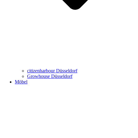
Büro-Möbel
Wohn-Möbel
Virtueller Showroom
Marken
citizenharbour Düsseldorf
Growhouse Düsseldorf
Möbel