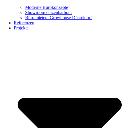
Moderne Bürokonzepte
Showroom citizenharbour
Büro mieten: Growhouse Düsseldorf
Referenzen
Büro-Möbel
Projekte
Wohn-Möbel
Virtueller Showroom
Marken