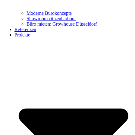
Moderne Bürokonzepte
Showroom citizenharbour
Büro mieten: Growhouse Düsseldorf
Referenzen
Büro-Möbel
Projekte
Wohn-Möbel
Virtueller Showroom
Marken