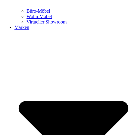
Büro-Möbel
Wohn-Möbel
Virtueller Showroom
Marken
We are office
Ansprechpartner:innen
Blog New Work