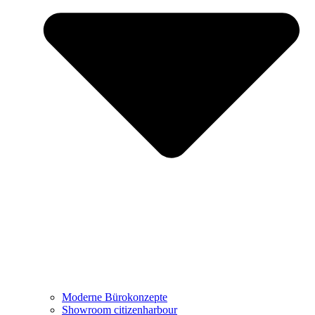
Showroom citizenharbour
Büro mieten: Growhouse Düsseldorf
Referenzen
Projekte
Moderne Bürokonzepte
Showroom citizenharbour