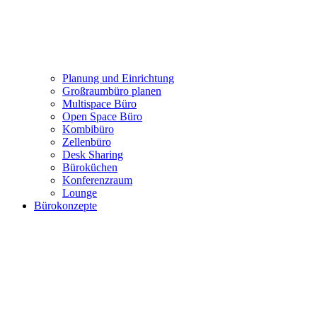
Büro mieten: Growhouse Düsseldorf
Referenzen
Projekte
Planung und Einrichtung
Großraumbüro planen
Multispace Büro
Open Space Büro
Kombibüro
Zellenbüro
Desk Sharing
Büroküchen
Konferenzraum
Lounge
Bürokonzepte