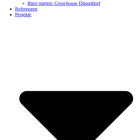
Büro mieten: Growhouse Düsseldorf
Referenzen
Projekte
citizenharbour Düsseldorf
Growhouse Düsseldorf
Möbel