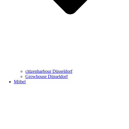
Büro-Möbel
Wohn-Möbel
Virtueller Showroom
Marken
citizenharbour Düsseldorf
Growhouse Düsseldorf
Möbel