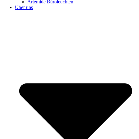
Artemide Büroleuchten
Über uns
⌂ HOME
Büroplanung