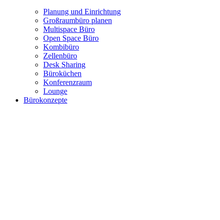
Planung und Einrichtung
Großraumbüro planen
Multispace Büro
Open Space Büro
Kombibüro
Zellenbüro
Desk Sharing
Büroküchen
Konferenzraum
Lounge
Bürokonzepte
Moderne Bürokonzepte
Showroom citizenharbour