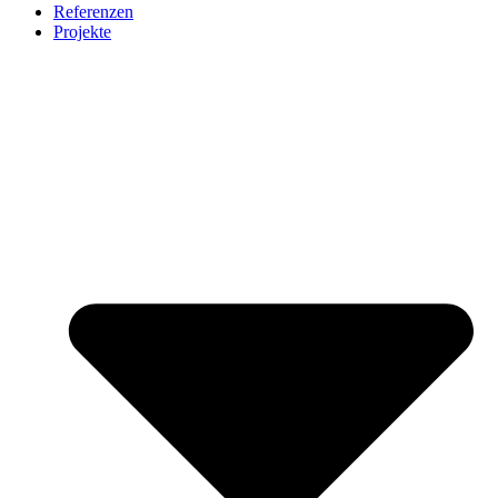
Referenzen
Projekte
citizenharbour Düsseldorf
Growhouse Düsseldorf
Möbel