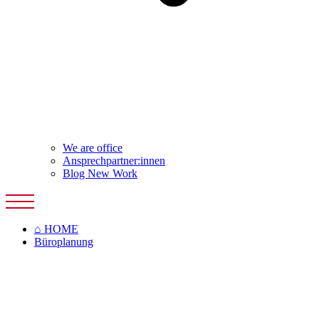
We are office
Planung und Einrichtung
Ansprechpartner:innen
Großraumbüro planen
Blog New Work
Multispace Büro
Open Space Büro
Kombibüro
Zellenbüro
⌂ HOME
Desk Sharing
Büroplanung
Büroküchen
Konferenzraum
Lounge
Bürokonzepte