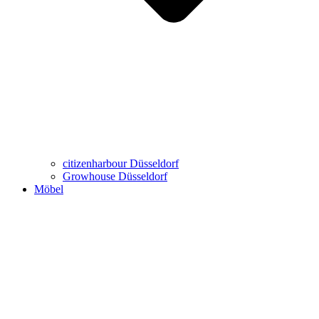
Büro-Möbel
Wohn-Möbel
Virtueller Showroom
Marken
citizenharbour Düsseldorf
Growhouse Düsseldorf
Möbel