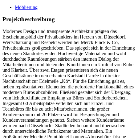
Möblierung
Projektbeschreibung
Modernes Design und transparente Architektur prägten das
Erscheinungsbild der Privatbankiers im Herzen von Düsseldorf.
Wertschätzung und Respekt werden bei Merck Finck & Co,
Privatbankiers großgeschrieben. Das spiegelt sich in der Einrichtung
des neuen Standortes wider. Hochwertige Materialien und wohl
durchdachte Raumlösungen stärken den internen Dialog der
Mitarbeiter:innen und bieten den Kund:innen ein Umfeld von Ruhe
und Klarheit. Über zwei Etagen präsentieren sich die neuen
Geschäftsräume im neu erbauten Karlstadt Carrée in direkter
Nachbarschaft zur Edelmeile „Kö“. Für die Einrichtung galt es,
neben repräsentativen Elementen die geforderte Funktionalität eines
modernen Büros abzubilden. Fließend gestaltet sich der Übergang
vom lichtdurchfluteten Empfang zu Büros und Sonderbereichen.
Insgesamt 60 Arbeitsplätze verteilten sich auf Einzel- und
Teambüros für bis zu acht Mitarbeiter:innen, ein großer
Konferenzraum mit 26 Plätzen wird für Besprechungen und
Kundenveranstaltungen genutzt. Sieben weitere Kundenräume
wurden nach Düsseldorfer Stadtteilen benannt und überraschen
durch unterschiedliche Farbakzente und Materialien. Ein
großräumiger Meeting Point bietet Lounge-Atmosphäre, frische