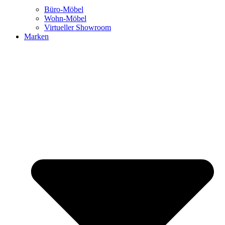
Büro-Möbel
Wohn-Möbel
Virtueller Showroom
Marken
We are office
Ansprechpartner:innen
Blog New Work