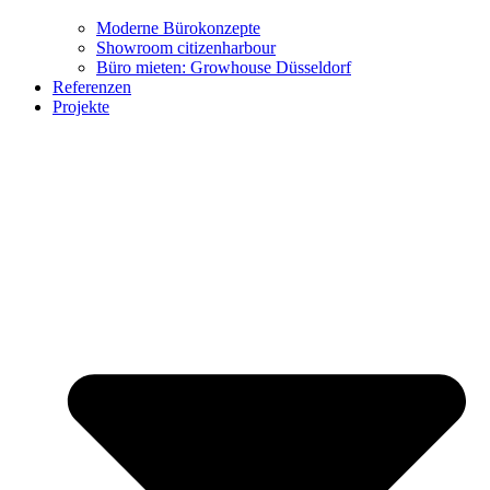
Moderne Bürokonzepte
Showroom citizenharbour
Büro mieten: Growhouse Düsseldorf
Referenzen
Büro-Möbel
Projekte
Wohn-Möbel
Virtueller Showroom
Marken